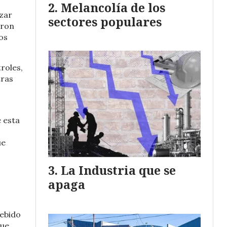
Melancolía de los
izar
sectores populares
aron
os
roles,
tras
e esta
ue
La Industria que se
apaga
debido
que