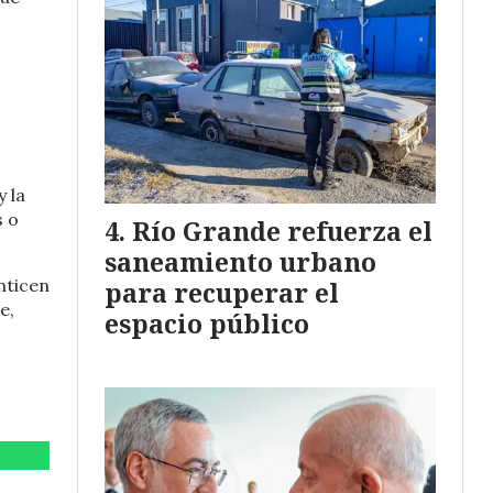
 la
s o
Río Grande refuerza el
saneamiento urbano
nticen
para recuperar el
e,
espacio público