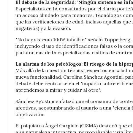
El debate de la seguridad: "Ningún sistema es infa
Especialistas en IA consultados por el diario port
un acceso blindado para menores. Tecnólogos como
que las verificaciones de edad, incluso aquellas qu
negativos) y a la evasión.
"No hay sistema 100% infalible," señaló Toppelberg,
incluyendo el uso de identificaciones falsas o la co
plataformas de IA especializadas o sitios de conten
La alarma de los psicólogos: El riesgo de la hipe
Más allá de la cuestión técnica, expertos en salud m
nueva funcionalidad. Carolina Sánchez Agostini, psi
debate debe centrarse en el "impacto sobre el bienes
aprendemos a mirar y cuidar al otro".
Sánchez Agostini enfatizó que el consumo de conten
afectivas, acostumbrando al usuario a una "ciencia f
objetivación.
El psiquiatra Ángel Gargiulo (CISMA) destacó que e
a su naturaleza interactiva, personalizable y sin lími