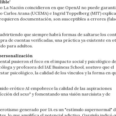
lible"
eño La Nación coincidieron en que OpenAI no puede garant
 Carlos Arana (UCEMA) e Ingrid Toppelberg (MIT) explic
e requieren documentación, son susceptibles a errores (fals
 advirtiendo que siempre habrá formas de saltarse los cont
mpra de cuentas verificadas, una práctica ya existente en o
ido para adultos.
rpersonalización
ental pusieron el foco en el impacto social y psicológico d
cóloga y profesora del IAE Business School, sostuvo que el
tar psicológico, la calidad de los vínculos y la forma en q
ido erótico AI empobrece la calidad de las aspiraciones
icción del sexo" y fomentando una visión narcisista y de
l erotismo generado por IA es un "estímulo supernormal" 
tes, lo que amplifica el potencial adictivo. Gargiulo indicó 