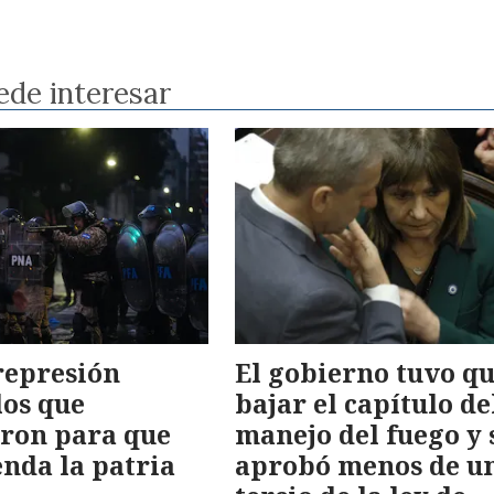
ede interesar
represión
El gobierno tuvo q
los que
bajar el capítulo de
ron para que
manejo del fuego y 
enda la patria
aprobó menos de u