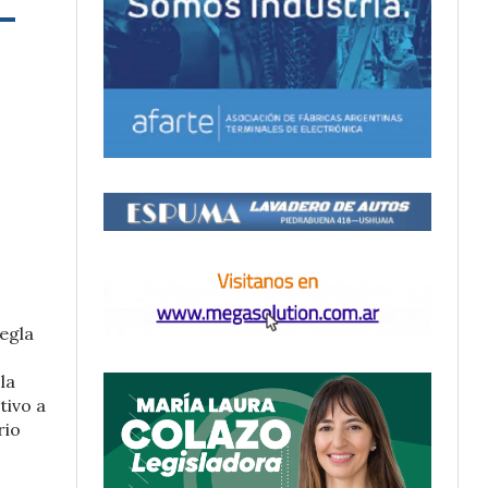
regla
la
tivo a
rio