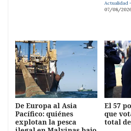
Actualidad 
07/08/202
De Europa al Asia
El 57 p
Pacífico: quiénes
que vot
explotan la pesca
total d
ilegal en Malvinas bajo