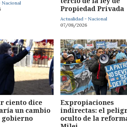
tercio de la ley de
- Nacional
Propiedad Privada
6
Actualidad - Nacional
07/08/2026
or ciento dice
Expropiaciones
aría un cambio
indirectas: el pelig
e gobierno
oculto de la reform
Milei