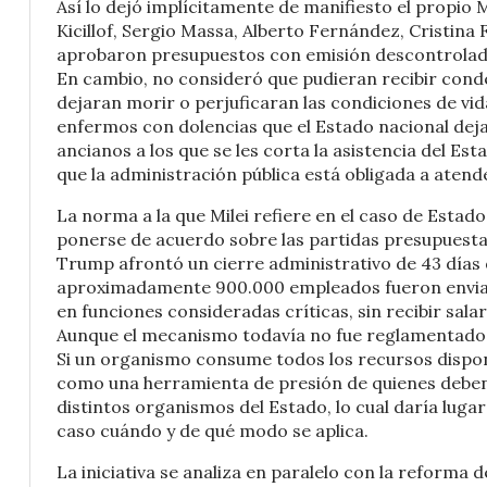
Así lo dejó implícitamente de manifiesto el propio 
Kicillof, Sergio Massa, Alberto Fernández, Cristina
aprobaron presupuestos con emisión descontrolad
En cambio, no consideró que pudieran recibir condena
dejaran morir o perjuficaran las condiciones de vid
enfermos con dolencias que el Estado nacional deja
ancianos a los que se les corta la asistencia del E
que la administración pública está obligada a atend
La norma a la que Milei refiere en el caso de Esta
ponerse de acuerdo sobre las partidas presupuestari
Trump afrontó un cierre administrativo de 43 días q
aproximadamente 900.000 empleados fueron enviad
en funciones consideradas críticas, sin recibir sala
Aunque el mecanismo todavía no fue reglamentado e
Si un organismo consume todos los recursos disponi
como una herramienta de presión de quienes deben a
distintos organismos del Estado, lo cual daría lug
caso cuándo y de qué modo se aplica.
La iniciativa se analiza en paralelo con la reforma