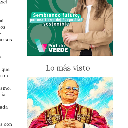
Axel
al,
os,
o
cursos
a
Lo más visto
s que
eron
ismo.
ría
cada
os con