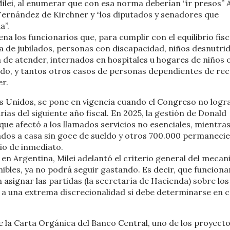
Milei, al enumerar que con esa norma deberían “ir presos” 
 Fernández de Kirchner y “los diputados y senadores que
a”.
 los funcionarios que, para cumplir con el equilibrio fisc
a de jubilados, personas con discapacidad, niños desnutrid
 de atender, internados en hospitales u hogares de niños 
stado, y tantos otros casos de personas dependientes de re
er.
dos Unidos, se pone en vigencia cuando el Congreso no logr
as del siguiente año fiscal. En 2025, la gestión de Donald
ue afectó a los llamados servicios no esenciales, mientra
os a casa sin goce de sueldo y otros 700.000 permaneci
rio de inmediato.
n Argentina, Milei adelantó el criterio general del mecan
bles, ya no podrá seguir gastando. Es decir, que funciona
signar las partidas (la secretaría de Hacienda) sobre los
ar a una extrema discrecionalidad si debe determinarse en 
 de la Carta Orgánica del Banco Central, uno de los proyect