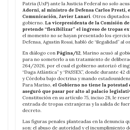
Patria (UxP) ante la Justicia Federal no solo acus
Adorni, al ministro de Defensa Carlos Presti, e
Comunicación, Javier Lanari
. Otros diputados
gobierno.
La vicepresidenta de la Comisión de
pretende “flexibilizar” el ingreso de tropas e
el momento no se hayan presentado los ejercicios
Defensa, Agustin Rossi, habló de “ilegalidad” al 
En diálogo con
Página/12
, Marino acusó al gobi
para no someterlo a un tratamiento de deliberaci
264/2026, por el cual el gobierno autorizó el in
“Daga Atlántica” y “PASSEX”, donde durante 42 d
y Córdoba bajo doctrina y mando estadounidens
Para Marino,
el Gobierno no tiene la potestad d
aseguró que pasar por alto al palacio legislati
Constitución en su artículo 75, inciso 28, le res
entrada de tropas extranjeras y la salida de fue
decreto.
Las figuras penales planteadas en la denuncia q
son: el abuso de autoridad y el incumplimiento de