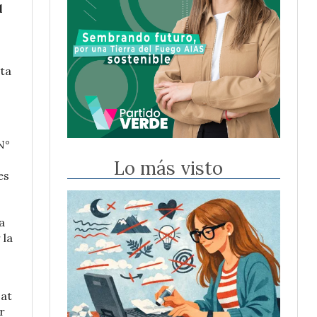
l
sta
N°
Lo más visto
es
a
 la
sat
r