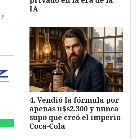
privado en la era de la
IA
 y
Vendió la fórmula por
apenas u$s2.300 y nunca
supo que creó el imperio
Coca-Cola