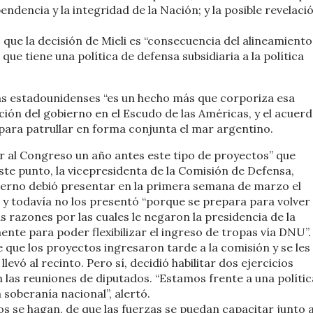
ndencia y la integridad de la Nación; y la posible revelaci
ó que la decisión de Mieli es “consecuencia del alineamiento
que tiene una política de defensa subsidiaria a la política
pas estadounidenses “es un hecho más que corporiza esa
ación del gobierno en el Escudo de las Américas, y el acuer
ara patrullar en forma conjunta el mar argentino.
ar al Congreso un año antes este tipo de proyectos” que
este punto, la vicepresidenta de la Comisión de Defensa,
ierno debió presentar en la primera semana de marzo el
se y todavía no los presentó “porque se prepara para volver
s razones por las cuales le negaron la presidencia de la
nte para poder flexibilizar el ingreso de tropas vía DNU”.
 que los proyectos ingresaron tarde a la comisión y se les
levó al recinto. Pero sí, decidió habilitar dos ejercicios
 las reuniones de diputados. “Estamos frente a una polític
soberanía nacional”, alertó.
os se hagan, de que las fuerzas se puedan capacitar junto 