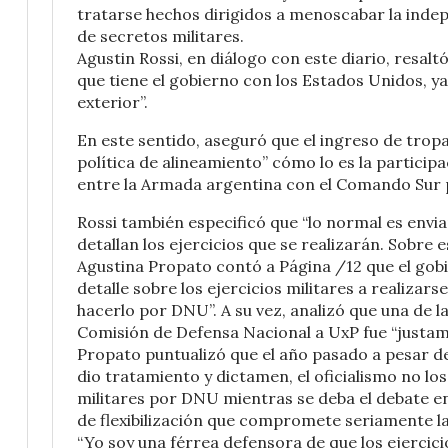
tratarse hechos dirigidos a menoscabar la indepe
de secretos militares.
Agustin Rossi, en diálogo con este diario, resalt
que tiene el gobierno con los Estados Unidos, ya 
exterior”.
En este sentido, aseguró que el ingreso de tro
política de alineamiento” cómo lo es la particip
entre la Armada argentina con el Comando Sur p
Rossi también especificó que “lo normal es envi
detallan los ejercicios que se realizarán. Sobre 
Agustina Propato contó a Página /12 que el gob
detalle sobre los ejercicios militares a realizar
hacerlo por DNU”. A su vez, analizó que una de la
Comisión de Defensa Nacional a UxP fue “justame
Propato puntualizó que el año pasado a pesar de
dio tratamiento y dictamen, el oficialismo no los l
militares por DNU mientras se deba el debate en
de flexibilización que compromete seriamente la 
“Yo soy una férrea defensora de que los ejercici