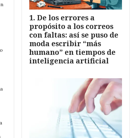
ón
De los errores a
propósito a los correos
con faltas: así se puso de
moda escribir “más
do
humano” en tiempos de
inteligencia artificial
 a
a
a