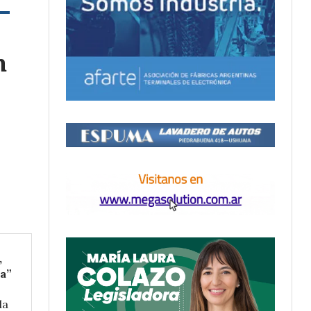
n
,
ca”
la