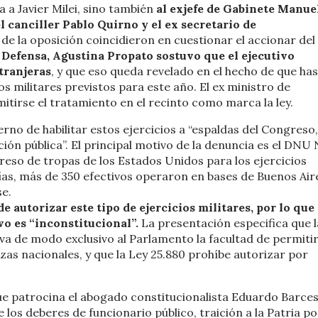
a a Javier Milei, sino también
al exjefe de Gabinete Manue
l canciller Pablo Quirno y el ex secretario de
 de la oposición coincidieron en cuestionar el accionar del
 Defensa, Agustina Propato sostuvo que el ejecutivo
xtranjeras
, y que eso queda revelado en el hecho de que ha
 militares previstos para este año. El ex ministro de
omitirse el tratamiento en el recinto como marca la ley.
erno de habilitar estos ejercicios a “espaldas del Congreso,
ón pública”. El principal motivo de la denuncia es el DNU 
greso de tropas de los Estados Unidos para los ejercicios
ías, más de 350 efectivos operaron en bases de Buenos Air
e.
e autorizar este tipo de ejercicios militares, por lo que
vo es “inconstitucional”.
La presentación especifica que l
erva de modo exclusivo al Parlamento la facultad de permitir
rzas nacionales, y que la Ley 25.880 prohíbe autorizar por
ue patrocina el abogado constitucionalista Eduardo Barce
 los deberes de funcionario público, traición a la Patria po