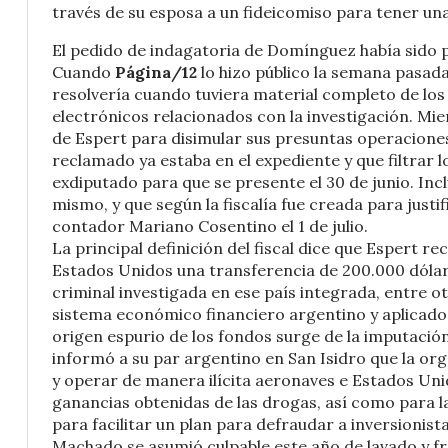
través de su esposa a un fideicomiso para tener un
El pedido de indagatoria de Domínguez había sido 
Cuando
Página/12
lo hizo público la semana pasad
resolvería cuando tuviera material completo de los 
electrónicos relacionados con la investigación. Mie
de Espert para disimular sus presuntas operaciones c
reclamado ya estaba en el expediente y que filtrar l
exdiputado para que se presente el 30 de junio. Incl
mismo, y que según la fiscalía fue creada para justi
contador Mariano Cosentino el 1 de julio.
La principal definición del fiscal dice que Espert r
Estados Unidos una transferencia de 200.000 dóla
criminal investigada en ese país integrada, entre o
sistema económico financiero argentino y aplicado a 
origen espurio de los fondos surge de la imputación
informó a su par argentino en San Isidro que la org
y operar de manera ilícita aeronaves e Estados Unid
ganancias obtenidas de las drogas, así como para l
para facilitar un plan para defraudar a inversionist
Machado se asumió culpable este año de lavado y fra