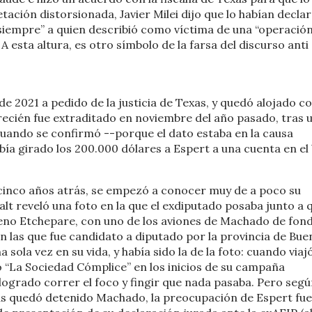
ación distorsionada, Javier Milei dijo que lo habían decla
siempre” a quien describió como víctima de una “operació
 A esta altura, es otro símbolo de la farsa del discurso anti
e 2021 a pedido de la justicia de Texas, y quedó alojado c
 recién fue extraditado en noviembre del año pasado, tras 
cuando se confirmó --porque el dato estaba en la causa
ía girado los 200.000 dólares a Espert a una cuenta en el
cinco años atrás, se empezó a conocer muy de a poco su
alt reveló una foto en la que el exdiputado posaba junto a 
eno Etchepare, con uno de los aviones de Machado de fond
, en las que fue candidato a diputado por la provincia de Bu
sola vez en su vida, y había sido la de la foto: cuando viaj
o “La Sociedad Cómplice” en los inicios de su campaña
 logrado correr el foco y fingir que nada pasaba. Pero segú
as quedó detenido Machado, la preocupación de Espert fue