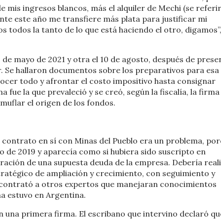
 mis ingresos blancos, más el alquiler de Mechi (se referir
e este año me transfiere más plata para justificar mi
s todos la tanto de lo que está haciendo el otro, digamos”,
2 de mayo de 2021 y otra el 10 de agosto, después de presen
r. Se hallaron documentos sobre los preparativos para esa
nocer todo y afrontar el costo impositivo hasta consignar
fue la que prevaleció y se creó, según la fiscalía, la firma
amuflar el origen de los fondos.
contrato en sí con Minas del Pueblo era un problema, po
io de 2019 y aparecía como si hubiera sido suscripto en
ación de una supuesta deuda de la empresa. Debería real
tratégico de ampliación y crecimiento, con seguimiento y
 contrató a otros expertos que manejaran conocimientos
a estuvo en Argentina.
n una primera firma. El escribano que intervino declaró qu