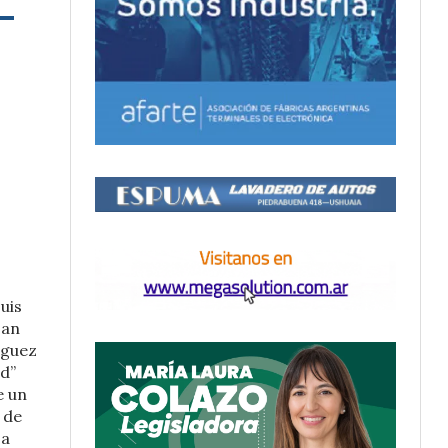
uis
San
nguez
ed”
e un
 de
 a