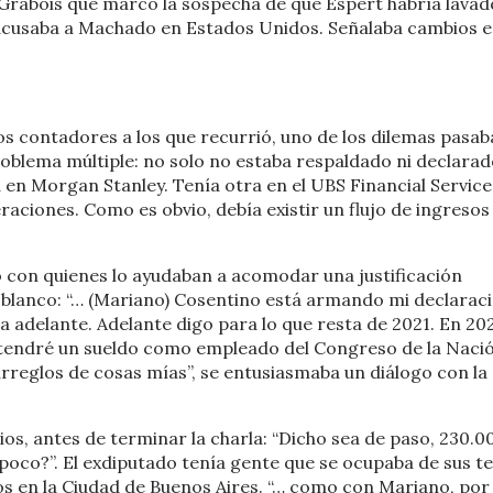
n Grabois que marcó la sospecha de que Espert habría lavad
o acusaba a Machado en Estados Unidos. Señalaba cambios e
los contadores a los que recurrió, uno de los dilemas pasab
roblema múltiple: no solo no estaba respaldado ni declarad
 en Morgan Stanley. Tenía otra en el UBS Financial Service
raciones. Como es obvio, debía existir un flujo de ingresos
o con quienes lo ayudaban a acomodar una justificación
 blanco: “… (Mariano) Cosentino está armando mi declarac
a adelante. Adelante digo para lo que resta de 2021. En 202
 tendré un sueldo como empleado del Congreso de la Nació
rreglos de cosas mías”, se entusiasmaba un diálogo con la
ios, antes de terminar la charla: “Dicho sea de paso, 230.0
oco?”. El exdiputado tenía gente que se ocupaba de sus t
os en la Ciudad de Buenos Aires. “… como con Mariano, por