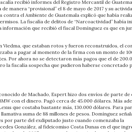
iscalía recibió informes del Registro Mercantil de Guatema
a de manera “provisional” el 8 de mayo de 2017 y su activid
tos contra el Ambiente de Guatemala explicó que había real
rmisos. La fiscalía de delitos de “Narcoactividad” había in
a información que recibió el fiscal Domínguez es que en ju
n Viedma, que estaban rotos y fueron reconstruidos, el co
pezaba a pagar al momento de la firma con un monto de 1
ntes. Por ahora no se detectaron más pagos que el de 200.
pero la fiscalía sospecha que pudieron haberse concretado 
conocido de Machado, Espert hizo dos envíos de parte de 
BMW con el dinero. Pagó cerca de 45.000 dólares. Más ade
Lexus que costaba bastante más, 130.000 dólares. Para pa
la llamativa suma de 88 millones de pesos. Domínguez señal
res por parte del exdiputado justo cuando comenzaba la
rcedes González, al fideicomiso Costa Dunas en el que ingr