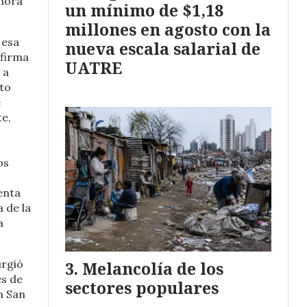
ahora
un mínimo de $1,18
millones en agosto con la
 esa
nueva escala salarial de
 firma
UATRE
 a
ato
e
te,
os
enta
 de la
a
urgió
Melancolía de los
es de
sectores populares
n San