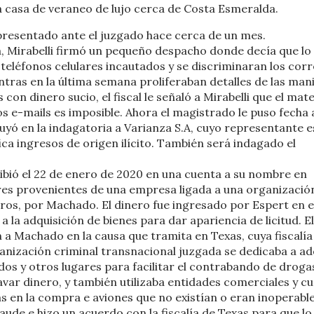
a casa de veraneo de lujo cerca de Costa Esmeralda.
presentado ante el juzgado hace cerca de un mes.
a, Mirabelli firmó un pequeño despacho donde decía que lo
teléfonos celulares incautados y se discriminaran los cor
ntras en la última semana proliferaban detalles de las man
on dinero sucio, el fiscal le señaló a Mirabelli que el mate
os e-mails es imposible. Ahora el magistrado le puso fecha 
uyó en la indagatoria a Varianza S.A, cuyo representante e
fica ingresos de origen ilícito. También será indagado el
ecibió el 22 de enero de 2020 en una cuenta a su nombre en
res provenientes de una empresa ligada a una organizació
tros, por Machado. El dinero fue ingresado por Espert en e
la adquisición de bienes para dar apariencia de licitud. El
 a Machado en la causa que tramita en Texas, cuya fiscalía
anización criminal transnacional juzgada se dedicaba a ad
os y otros lugares para facilitar el contrabando de droga
avar dinero, y también utilizaba entidades comerciales y c
as en la compra e aviones que no existían o eran inoperable
ude e hizo un acuerdo con la fiscalía de Texas para que lo