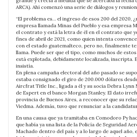
grande y crecía a medida que se acercaba la fecha 
ARCA). Ahí comenzó una serie de diálogos y reunio
“El problema es… el ingreso de esos 200 del 2020, 
empresa llamada Minas del Pueblo y esa empresa M
el contrato y está la letra de él en el contrato que 
fines de abril de 2021, como quien intenta convence
con el estado guatemalteco, pero no, finalmente t
llama. Puede ser que el tipo, como muchos de estos 
está explotada, debidamente localizada, inscripta. E
insistía.
En plena campaña electoral del año pasado se supo
estaba consignado el giro de 200.000 dólares desde
Aircfrat Title Inc., ligada a él y su socia Debra Ly
de Espert en el banco Morgan Stanley. El dato irrefu
provincia de Buenos Aires, a reconocer que su relac
Viedma. Además, tuvo que renunciar a la candidatu
En una causa que ya tramitaba en Comodoro Py hac
que había ya una lista de la Policía de Seguridad A
Machado dentro del país y a lo largo de aquel año, 