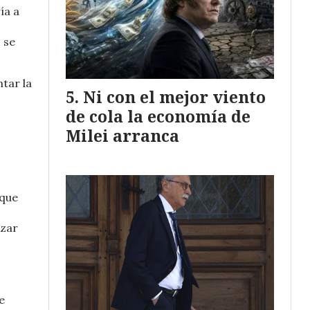
ía a
 se
tar la
Ni con el mejor viento
de cola la economía de
Milei arranca
rque
izar
e