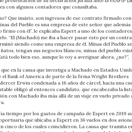
de presentación de su declaración jurada ante la exAFIP (
nes con algunos contadores que consultaba.
¿no? Que insisto, son ingresos de ese contrato firmado con
inas del Pueblo es una empresa de este señor que además
yo firmo con él”, le explicaba Espert a uno de los contadores
rlo. “El (Machado) me iba a hacer pasar esto por un contr
erminó siendo como una empresa de él. Minas del Pueblo s
ñatos, tengan sus negocios blancos, minas del pueblo exis
stá todo bien eso, aunque lo voy a averiguar ahora, ¿no?”,
 que en la causa que investiga a Machado en Estados Unid
 el Bank of America de parte de la firma Wright Brothers
nn Mercer Erwin condenada a 16 años de cárcel, hacia una cu
table obligó al entonces candidato, que encabezaba la lista
ión con Machado iba más allá de un viaje en vuelo privado 
ra.
ía tiempo por los gastos de campaña de Espert en 2019 s
eroportuaria que ubicaba a Espert en 36 vuelos en dos avion
en cinco de los cuales coincidieron. La causa que tramita e