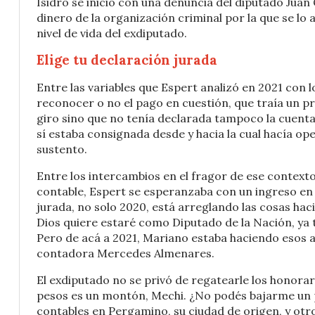
Isidro se inició con una denuncia del diputado Jua
dinero de la organización criminal por la que se l
nivel de vida del exdiputado.
Elige tu declaración jurada
Entre las variables que Espert analizó en 2021 con 
reconocer o no el pago en cuestión, que traía un p
giro sino que no tenía declarada tampoco la cuenta
sí estaba consignada desde y hacia la cual hacía ope
sustento.
Entre los intercambios en el fragor de ese context
contable, Espert se esperanzaba con un ingreso en
jurada, no solo 2020, está arreglando las cosas haci
Dios quiere estaré como Diputado de la Nación, ya
Pero de acá a 2021, Mariano estaba haciendo esos a
contadora Mercedes Almenares.
El exdiputado no se privó de regatearle los honorar
pesos es un montón, Mechi. ¿No podés bajarme un p
contables en Pergamino, su ciudad de origen, y otr