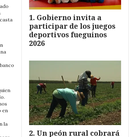
rado
n
Gobierno invita a
 casta
participar de los juegos
deportivos fueguinos
2026
on
una
 banco
quien
o.
enos
ó en
n la
Un peón rural cobrará