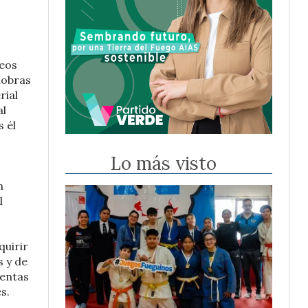
reos
iobras
rial
al
s él
Lo más visto
n
l
quirir
s y de
uentas
s.