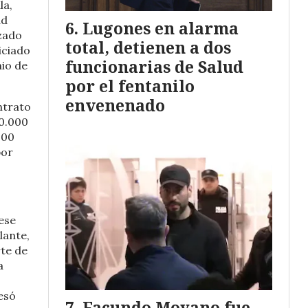
la,
ad
Lugones en alarma
izado
total, detienen a dos
iciado
funcionarias de Salud
nio de
por el fentanilo
envenenado
ntrato
00.000
000
por
ese
lante,
rte de
a
esó
Facundo Moyano fue