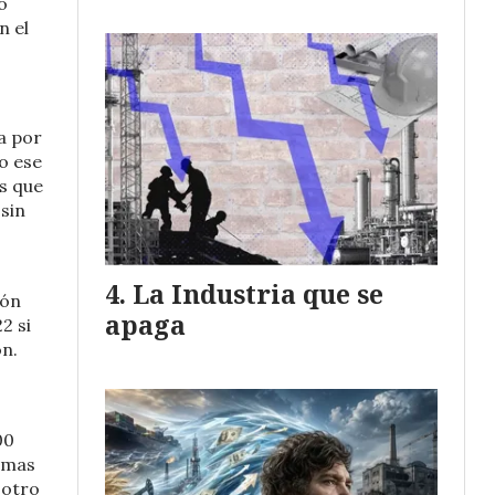
o
n el
a por
o ese
s que
 sin
La Industria que se
ión
apaga
2 si
n.
00
emas
 otro