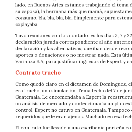
lado, en Buenos Aries estamos trabajando el tema de
su esposa), la hermana más que mamá, supuestament
consumo, bla, bla, bla, bla. Simplemente para estemo
explayaba.
Tuvo reuniones con los contadores los días 3, 7 y 2
declaración jurada correspondiente al año anterio
declaración y las alternativas, que iban desde reco
aportes o donaciones o no mostrar nada. Esta última 
Varianza S.A, para justificar ingresos de Espert y c
Contrato trucho
Como quedó claro en el dictamen de Domínguez, el 
era trucho, una simulación. Tenía fecha del 7 de jun
Guatemala. Le encomendaba a Espert la reestructur
un análisis de mercado y confeccionaría un plan es
control. Espert no estuvo en Guatemala. Tampoco
requeridos que le eran ajenos. Machado en esa fech
El contrato fue llevado a una escribanía porteña co