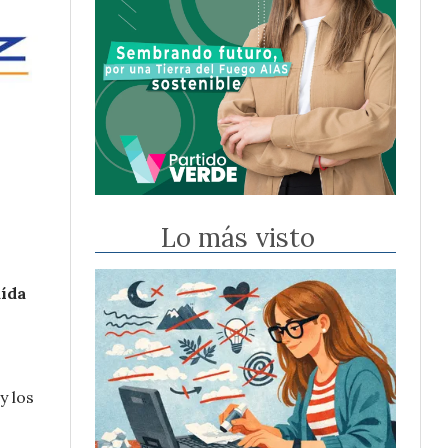
Lo más visto
aída
y los