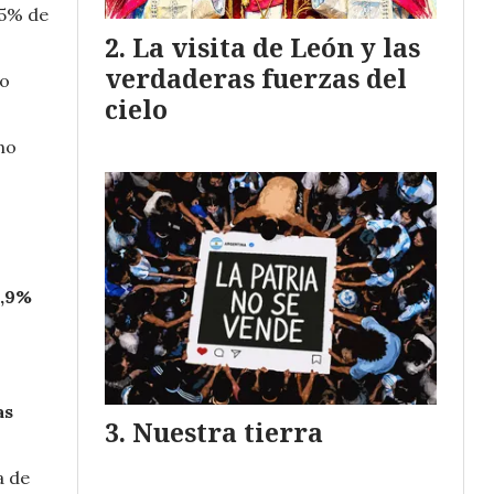
35% de
La visita de León y las
verdaderas fuerzas del
to
cielo
no
0,9%
s
as
Nuestra tierra
.
a de