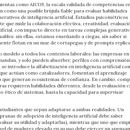
ientas como AICOS, la escala validada de competencias e
ran como una posible brújula fiable para evaluar habilidades
erativos de inteligencia artificial. Estudios psicométricos
te que mide la colaboración efectiva, creatividad, evaluaci
ificial, con impacto directo en tareas complejas generativ
ables: sin ellas, estamos enseñando a ciegas, sin saber si
ente flotan en un mar de cortapegas y de prompts replic
odelo a todos los contextos laborales: las empresas en
emandan, y solo pueden absorber, perfiles con comprensión
 se introduce la alfabetización en inteligencia artificial c
s que actúan como catalizadores, fomentan el aprendizaje
 que generan ecosistemas de confianza. En cambio, comp
as requieren habilidades diferentes, desde la evaluación c
ño ético de sistemas, hasta la capacidad para supervisar
estudiantes que sepan adaptarse a ambas realidades. Un
ranas de adopción de inteligencia artificial debe saber
aluar su utilidad y adaptarlas), mientras que uno que emp
nivel de madurez elevado en su uso debe ejercer un «pensa