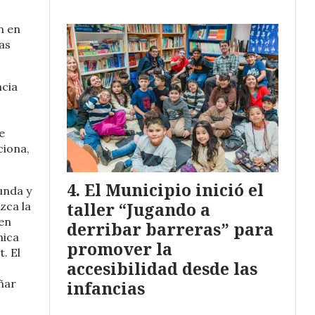
n en
as
ncia
e
ciona,
El Municipio inició el
unda y
taller “Jugando a
zca la
 en
derribar barreras” para
nica
promover la
. El
accesibilidad desde las
ñar
infancias