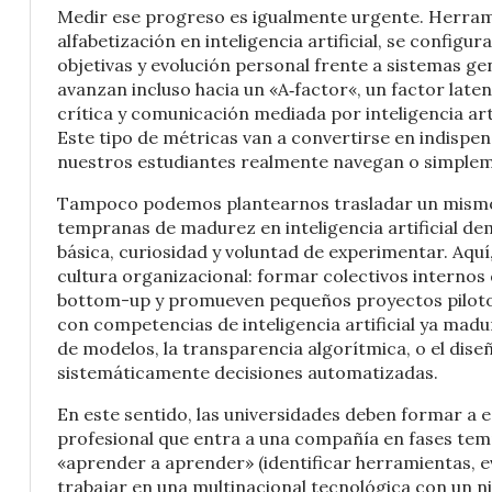
Medir ese progreso es igualmente urgente. Herram
alfabetización en inteligencia artificial, se configu
objetivas y evolución personal frente a sistemas gen
avanzan incluso hacia un «A‑factor«, un factor laten
crítica y comunicación mediada por inteligencia art
Este tipo de métricas van a convertirse en indispens
nuestros estudiantes realmente navegan o simplem
Tampoco podemos plantearnos trasladar un mismo m
tempranas de madurez en inteligencia artificial d
básica, curiosidad y voluntad de experimentar. Aquí,
cultura organizacional: formar colectivos interno
bottom-up y promueven pequeños proyectos piloto
con competencias de inteligencia artificial ya madur
de modelos, la transparencia algorítmica, o el dise
sistemáticamente decisiones automatizadas.
En este sentido, las universidades deben formar a 
profesional que entra a una compañía en fases temp
«aprender a aprender» (identificar herramientas, ev
trabajar en una multinacional tecnológica con un 