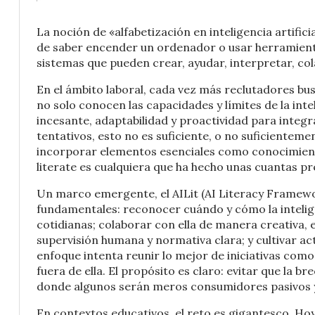
La noción de «alfabetización en inteligencia artific
de saber encender un ordenador o usar herramienta
sistemas que pueden crear, ayudar, interpretar, col
En el ámbito laboral, cada vez más reclutadores bu
no solo conocen las capacidades y límites de la inte
incesante, adaptabilidad y proactividad para integr
tentativos, esto no es suficiente, o no suficientement
incorporar elementos esenciales como conocimiento 
literate es cualquiera que ha hecho unas cuantas p
Un marco emergente, el AILit (AI Literacy Framewor
fundamentales: reconocer cuándo y cómo la intelige
cotidianas; colaborar con ella de manera creativa,
supervisión humana y normativa clara; y cultivar act
enfoque intenta reunir lo mejor de iniciativas com
fuera de ella. El propósito es claro: evitar que la br
donde algunos serán meros consumidores pasivos y 
En contextos educativos, el reto es gigantesco. Ho