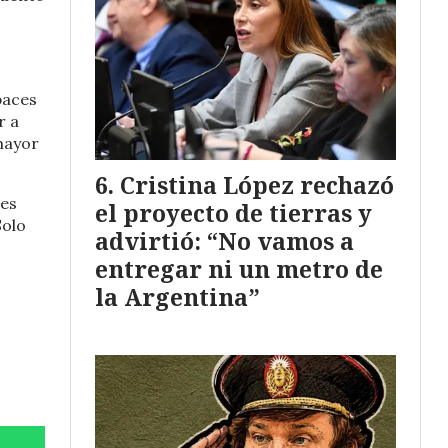
paces
r a
 mayor
Cristina López rechazó
tes
el proyecto de tierras y
Solo
advirtió: “No vamos a
entregar ni un metro de
la Argentina”