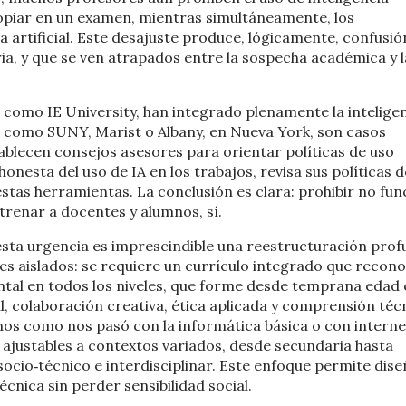
 copiar en un examen, mientras simultáneamente, los
 artificial. Este desajuste produce, lógicamente, confusió
ia, y que se ven atrapados entre la sospecha académica y l
como IE University, han integrado plenamente la intelige
s como SUNY, Marist o Albany, en Nueva York, son casos
blecen consejos asesores para orientar políticas de uso
 honesta del uso de IA en los trabajos, revisa sus políticas d
estas herramientas. La conclusión es clara: prohibir no fun
renar a docentes y alumnos, sí.
esta urgencia es imprescindible una reestructuración prof
res aislados: se requiere un currículo integrado que recono
ontal en todos los niveles, que forme desde temprana edad
ial, colaboración creativa, ética aplicada y comprensión téc
os como nos pasó con la informática básica o con internet
 ajustables a contextos variados, desde secundaria hasta
cio‑técnico e interdisciplinar. Este enfoque permite dise
nica sin perder sensibilidad social.