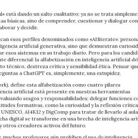
ial» está dando un salto cualitativo: ya no se trata simplem
s básicas, sino de comprender, cuestionar y dialogar con
aborar y decidir.
scan esos perfiles denominados como «AI literate»: person
ligencia artificial generativa, sino que demuestran curiosi
ar esos sistemas en su trabajo diario. Pero para los candi
e diferencial: la alfabetización en inteligencia artificial d
técnico, destreza crítica y sensibilidad ética. Pensar qu
reguntas a ChatGPT es, simplemente, una estupidez.
k), define esta alfabetización como cuatro pilares
ncia artificial está presente en nuestras herramientas
 evaluando sesgos y responsabilidades; delegar funciones c
itudes formativas, como la curiosidad y la reflexión crítica
o UNESCO, AI4K12 y DigComp para tratar de llevarlo al aula
echa digital se transforme en una brecha de inteligencia arti
otros creadores activos del futuro.
y, muchos profesores aún prohíben el uso de inteligencia