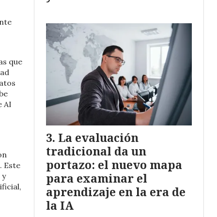
ente
as que
dad
datos
ebe
e AI
La evaluación
tradicional da un
on
portazo: el nuevo mapa
. Este
para examinar el
 y
ficial,
aprendizaje en la era de
la IA