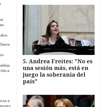
n
ón
as.
ados.
 fases
omo
Andrea Freites: "No es
añías
una sesión más, está en
rítica
juego la soberanía del
país"
ieza a
miento